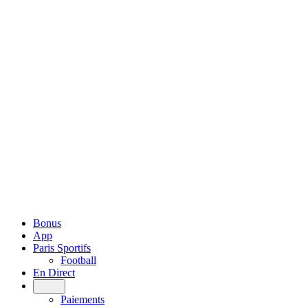
Bonus
App
Paris Sportifs
Football
En Direct
Paiements