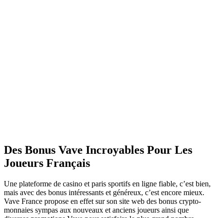
Des Bonus Vave Incroyables Pour Les
Joueurs Français
Une plateforme de casino et paris sportifs en ligne fiable, c’est bien,
mais avec des bonus intéressants et généreux, c’est encore mieux.
Vave France propose en effet sur son site web des bonus crypto-
monnaies sympas aux nouveaux et anciens joueurs ainsi que