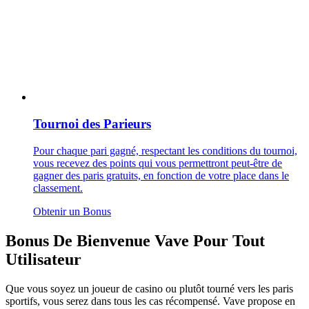
Tournoi des Parieurs
Pour chaque pari gagné, respectant les conditions du tournoi,
vous recevez des points qui vous permettront peut-être de
gagner des paris gratuits, en fonction de votre place dans le
classement.
Obtenir un Bonus
Bonus De Bienvenue Vave Pour Tout
Utilisateur
Que vous soyez un joueur de casino ou plutôt tourné vers les paris
sportifs, vous serez dans tous les cas récompensé. Vave propose en