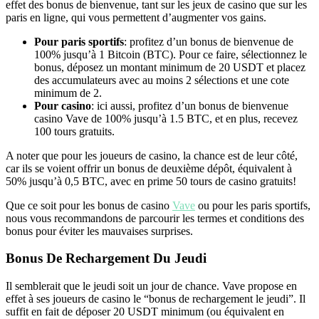
effet des bonus de bienvenue, tant sur les jeux de casino que sur les
paris en ligne, qui vous permettent d’augmenter vos gains.
Pour paris sportifs
: profitez d’un bonus de bienvenue de
100% jusqu’à 1 Bitcoin (BTC). Pour ce faire, sélectionnez le
bonus, déposez un montant minimum de 20 USDT et placez
des accumulateurs avec au moins 2 sélections et une cote
minimum de 2.
Pour casino
: ici aussi, profitez d’un bonus de bienvenue
casino Vave de 100% jusqu’à 1.5 BTC, et en plus, recevez
100 tours gratuits.
A noter que pour les joueurs de casino, la chance est de leur côté,
car ils se voient offrir un bonus de deuxième dépôt, équivalent à
50% jusqu’à 0,5 BTC, avec en prime 50 tours de casino gratuits!
Que ce soit pour les bonus de casino
Vave
ou pour les paris sportifs,
nous vous recommandons de parcourir les termes et conditions des
bonus pour éviter les mauvaises surprises.
Bonus De Rechargement Du Jeudi
Il semblerait que le jeudi soit un jour de chance. Vave propose en
effet à ses joueurs de casino le “bonus de rechargement le jeudi”. Il
suffit en fait de déposer 20 USDT minimum (ou équivalent en